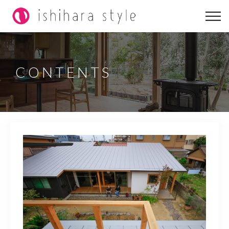
イシハラスタイルについて
こだわりラボ
CONTENTS
実例集
リノベーション
コラム
0563-58-1231
営業時間
8:00～18:00（日祝定休）