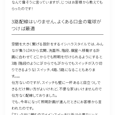
なんて偉そうに言っていますが、じつはお客様から教えても
らったのです！
3路配線はいりません、よくある口金の電球が
つけば最適
空間を大きく繋げる設計をするイシハラスタイルでは、みん
なが集うLDKから玄関、洗面所、階段、個室へ移動する計
画に合わせてどこからでも照明を付けられるようにすると
3路（階段のように1Fからでも2Fからでもスイッチが入り切
りできるような）スイッチ、4路、5路になることもありま
す。。。
仕方ないのですが、スイッチも壁に一杯あると目立つしで
きるだけ無い方がよいけれど、不便な家はいけませんので
仕方なく配線しておりました。
でも、今年になって照明計画が進んだときにお客様から言
われたのです。
「アレクサに頼むのでメインスイッチ以外は必要ない」と。