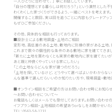
一人ひとりに合わせて、丁寧にお話ししています。
「自分の理想とする暮らしは何だろう？」という漠然とした不
わくわくした家づくりができるよう、一緒にベストを考えます。
開催すること数回、実は回を追うごとに内容もグレードアッ
もぜひご参加ください。
その他、具体的な相談も行っております。
■設計士による敷地調査・土地のご相談
変形地、高低差のある土地、敷地内に別棟の家がある土地、
これまで数々の個性的な条件のある敷地に家を建ててきまし
「新たに土地を買わなくとも実家の敷地内に家を建てたいが（
あと親と仲良くやっていける家にしたい」
「この土地ならどんな家が建つのだろう」
「土地を探しているけど、どうやって選べばよいかわからな
んな基準で選んだらいいのか知りたい方や、現場調査・敷地
■オンライン相談をご希望の方はお問い合わせ時にお知らせ
～お問い合わせについて～
お電話もしくはメールでも受付しております。お問い合わせの
イフプラン相談・土地相談の希望ありorなしをお聞かせいた
TEL：0563-58-1231