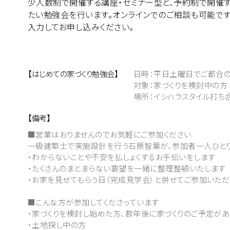
少人数制で開催する講座・セミナー型と、予約制で開催す
たい勉強会を行います。オンラインでのご相談も可能です
入力してお申し込みください。
【はじめての家づくり勉強会】
日時：平日土曜日でご都合
対象：家づくりを検討中の方
場所：イシハラスタイル打ち
【備考】
■営業はおりませんのでお気軽にご参加ください
一級建築士で実施設計を行う石原智葉が、参加者一人ひと
・わからないことや不安を払しょくするお手伝いをします
・たくさんのまとまらない要望を一緒に整理整頓いたします
・お家を見せてもらう日（完成見学会）と併せてご参加いただ
■こんな方が参加してくださっています
・家づくりを検討し始めた方、数年後に家づくりのご予定が
・土地探し中の方