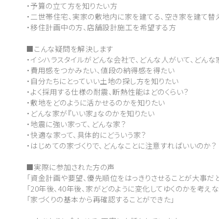
・予算の立て方を知りたい方
・二世帯住宅、実家の敷地内に家を建てる、空き家を建て替
・移住計画中の方、店舗設計施工を希望する方
■こんな疑問を解決します
・イシハラスタイルがどんな会社で、どんな人がいて、どんな
・費用感をつかみたい、値段の納得感を得たい
・自分たちにとっていい土地の探し方を知りたい
・よく採用する仕様の耐震、断熱性能はどのくらい？
・敷地をどのように活かせるのかを知りたい
・どんな家が『いい家』なのかを知りたい
・地震に強い家って、どんな家？
・快適な家って、具体的にどういう家？
・はじめての家づくりで、どんなことに注意すればいいのか？
■実際に参加された方の声
「資金計画や要望、優先順位をはっきりさせることが大事だ
「20年後、40年後、家がどのように変化してゆくのかを考え
「家づくりの基本から再確認することができた」